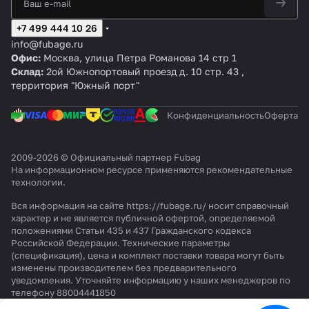
сто
g
g
/5
g
CT
CT
20
5
20
15
10
м
лет
D
D
0
B
4
4
м
м
м
м
м
м,
+7 499 444 10 26
C
C
CM
3
2
info@fubage.ru
3
3
3
6
0
Офис:
Москва, улица Петра Романова 14 стр 1
2
2
0
м
Склад:
2ой Южнопортовый проезд д. 10 стр. 43 ,
0
0
0
территория "Южный порт"
/
/
B
2
5
/
4
0
1
Конфиденциальность
Оферта
C
C
0
M
M
0
2.
2.
C
2009-2026 © Официальный партнер Fubag
На информационном ресурсе применяются
рекомендательные
5
5
M
технологии
.
3
Вся информация на сайте https://fubage.ru/ носит справочный
характер и не является публичной офертой, определяемой
положениями Статьи 435 и 437 Гражданского кодекса
Российской Федерации. Технические параметры
(спецификация), цена и комплект поставки товара могут быть
изменены производителем без предварительного
уведомления. Уточняйте информацию у наших менеджеров по
телефону 88004441850