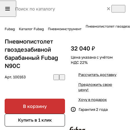
Пневмопистолет гвоздез
Fubag
Каталог Fubag
Пневмоинструмент
Пневмопистолет
32 040 ₽
гвоздезабивной
барабанный Fubag
Цена указана с учётом
НДС 22%
N90C
Рассчитать доставку
Арт.
100163
Предложить свою
цену!
Хочу в подарок
В корзину
Гарантия 2 года
Купить в 1 клик