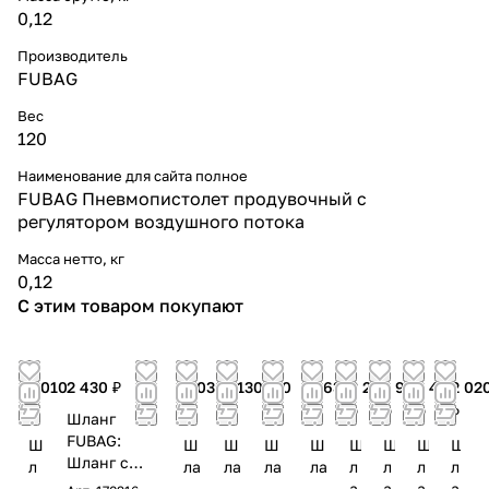
0,12
Производитель
FUBAG
Вес
120
Наименование для сайта полное
FUBAG Пневмопистолет продувочный с
регулятором воздушного потока
Масса нетто, кг
0,12
С этим товаром покупают
1 010
2 430 ₽
2 030
2 130
910
2 630
3 240
1 920
1 420
2 02
₽
₽
₽
₽
₽
₽
₽
₽
₽
Шланг
FUBAG:
Ш
Ш
Ш
Ш
Ш
Ш
Ш
Ш
Ш
Шланг с
л
ла
ла
ла
ла
л
л
л
л
фитингами
а
нг
нг
нг
нг
а
а
а
а