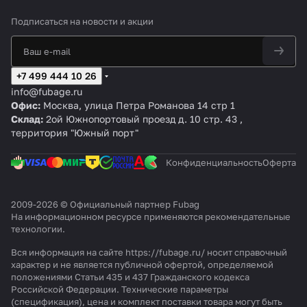
рщ
N
R
20
А
20
1
0
го
ика
LE
M
0
+
0
8
0
ре
Подписаться
на новости и акции
D
I
с
М
с
8
S
лк
с
G
го
ас
го
S
Y
ой
го
1
ре
ка
ре
Y
N
FB
ре
8
лк
св
лк
N
с
40
+7 499 444 10 26
лк
0
ой
ар
ой
P
го
0
info@fubage.ru
ой
с
25
щ
FB
L
р
3m
Офис:
Москва, улица Петра Романова 14 стр 1
15
г
0
ик
25
U
ел
Склад:
2ой Южнопортовый проезд д. 10 стр. 43 ,
0А
о
А
а
0
S
ко
территория "Южный порт"
р
c
й
е
го
25
Конфиденциальность
Оферта
л
р
0
к
е
А
о
л
2009-2026 © Официальный партнер Fubag
й
к
На информационном ресурсе применяются
рекомендательные
F
о
технологии
.
B
й
2
F
Вся информация на сайте https://fubage.ru/ носит справочный
5
B
характер и не является публичной офертой, определяемой
положениями Статьи 435 и 437 Гражданского кодекса
0
2
Российской Федерации. Технические параметры
5
(спецификация), цена и комплект поставки товара могут быть
0