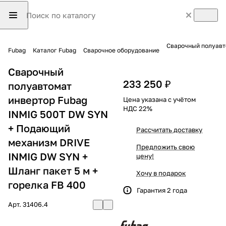
Сварочный полуавт
Fubag
Каталог Fubag
Сварочное оборудование
Сварочный
233 250 ₽
полуавтомат
инвертор Fubag
Цена указана с учётом
НДС 22%
INMIG 500T DW SYN
+ Подающий
Рассчитать доставку
механизм DRIVE
Предложить свою
INMIG DW SYN +
цену!
Шланг пакет 5 м +
Хочу в подарок
горелка FB 400
Гарантия 2 года
Арт.
31406.4