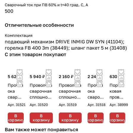
Сварочный ток при ПВ 60% и t=40 град. С, А
500
Отличительные особенности
Комплектация
подающий механизм DRIVE INMIG DW SYN (41104);
горелка FB 400 3m (38449); шланг пакет 5 м (31408)
С этим товаром покупают
5 620 ₽
5 940 ₽
2 160 ₽
2 240 ₽
630 ₽
Провол
Проволока
Проволока
Провол
Порош
ока
сварочная
сварочная
ока
ковая
свароч
сплошного
сплошного
свароч
провол
ная
сечения
сечения
ная
ока
Арт.
31521
Арт.
31520
Арт.
31519
Арт.
31518
Арт.
38999
сплошн
Fubag FB
Fubag FB
сплошн
самоза
ого
70S 1.0 мм
70S 1.0 мм
ого
щитная
В
В
В
В
В
корзину
корзину
корзину
корзину
корзину
сечени
катушка
катушка
сечени
Fubag
я
270 мм 15
200мм 5 кг
я Fubag
FB
Вам также может понравиться
Fubag
кг
FB 70S
71TGS