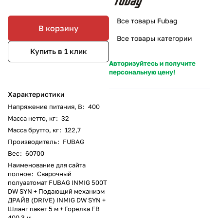
Все товары Fubag
В корзину
Все товары категории
Купить в 1 клик
Авторизуйтесь и получите
персональную цену!
Характеристики
Напряжение питания, В
:
400
Масса нетто, кг
:
32
Масса брутто, кг
:
122,7
Производитель
:
FUBAG
Вес
:
60700
Наименование для сайта
полное
:
Cварочный
полуавтомат FUBAG INMIG 500T
DW SYN + Подающий механизм
ДРАЙВ (DRIVE) INMIG DW SYN +
Шланг пакет 5 м + Горелка FB
400 3 м