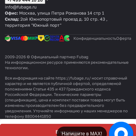
C
ль
T
ля
D
M3
C
к
10
а
р
а
и
и
и
и
info@fubage.ru
2
F
то
C
M3
и
х1
м
м
м
н
у
у
у
Офис:
Москва, улица Петра Романова 14 стр 1
3
C
р
4
ст
5
ет
о
ет
а
р
р
р
Склад:
2ой Южнопортовый проезд д. 10 стр. 43 ,
0
23
0
о
м
р
п
р
15
е
е
е
территория "Южный порт"
/
0/
0
й
м
10
л
6х
ба
т
т
т
5
24
/
к
х1
а
11
р
а
а
а
0
1
Конфиденциальность
Оферта
и
5
с
м
10
н
н
н
C
0
й
м
т
м
x1
,
,
,
M
0
п
м
и
5
1
1
1
2
C
2009-2026 © Официальный партнер Fubag
о
ч
м
5
5
5
На информационном ресурсе применяются
рекомендательные
M
л
н
м
б
б
б
технологии
.
3
и
а
5
а
а
а
а
я
м
р
р
р
Вся информация на сайте https://fubage.ru/ носит справочный
м
р
,
,
,
характер и не является публичной офертой, определяемой
и
е
8
6
6
положениями Статьи 435 и 437 Гражданского кодекса
д
з
x
x
x
Российской Федерации. Технические параметры
н
и
1
1
1
(спецификация), цена и комплект поставки товара могут быть
изменены производителем без предварительного
ы
н
2
0
0
уведомления. Уточняйте информацию у наших менеджеров по
й
а
м
м
м
телефону 88004441850
(р
5
м
м
м
и
м
,
,
,
л
1
2
1
В корзину
Напишите в МАХ!