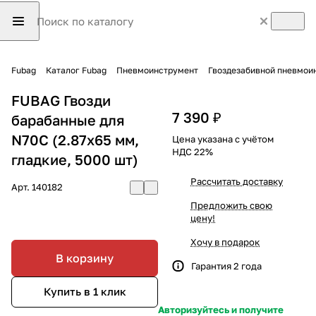
Fubag
Каталог Fubag
Пневмоинструмент
Гвоздезабивной пневмои
FUBAG Гвозди
7 390 ₽
барабанные для
N70C (2.87x65 мм,
Цена указана с учётом
НДС 22%
гладкие, 5000 шт)
Рассчитать доставку
Арт.
140182
Предложить свою
цену!
Хочу в подарок
В корзину
Гарантия 2 года
Купить в 1 клик
Авторизуйтесь и получите