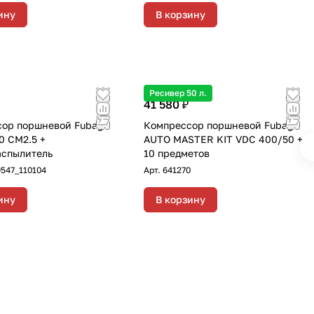
ину
В корзину
Ресивер 50 л.
41 580 ₽
ор поршневой Fubag
Компрессор поршневой Fubag
0 CM2.5 +
AUTO MASTER KIT VDC 400/50 +
спылитель
10 предметов
547_110104
Арт.
641270
ину
В корзину