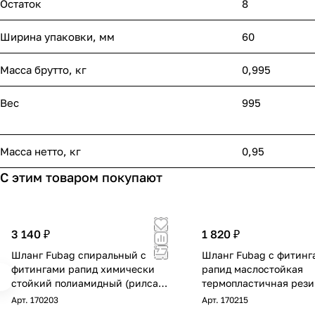
Остаток
8
Ширина упаковки, мм
60
Масса брутто, кг
0,995
Вес
995
Масса нетто, кг
0,95
С этим товаром покупают
3 140 ₽
1 820 ₽
Шланг Fubag спиральный с
Шланг Fubag с фитинг
фитингами рапид химически
рапид маслостойкая
стойкий полиамидный (рилсан)
термопластичная рези
15бар 6x8мм 20м
диаметр 8х13 мм
Арт.
170203
Арт.
170215