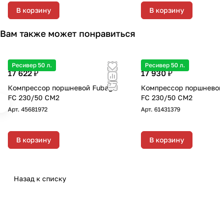
В корзину
В корзину
Вам также может понравиться
Ресивер 50 л.
Ресивер 50 л.
17 622 ₽
17 930 ₽
Компрессор поршневой Fubag
Компрессор поршнево
FC 230/50 CM2
FС 230/50 CM2
Арт.
45681972
Арт.
61431379
В корзину
В корзину
Назад к списку