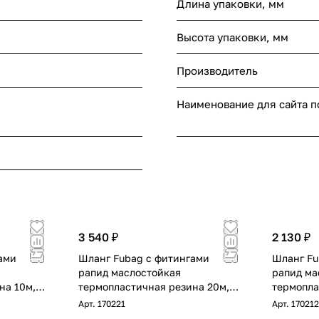
Длина упаковки, мм
Высота упаковки, мм
Производитель
Наименование для сайта 
3 540 ₽
2 130 ₽
ами
Шланг Fubag с фитингами
Шланг Fu
рапид маслостойкая
рапид ма
на 10м,
термопластичная резина 20м,
термопла
диаметр 10х15 мм
диаметр 
Арт.
170221
Арт.
170212