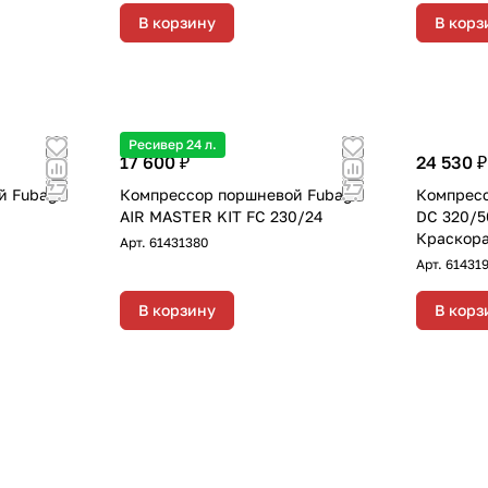
В корзину
В корз
Ресивер 24 л.
17 600 ₽
24 530 ₽
й Fubag
Компрессор поршневой Fubag
Компресс
AIR MASTER KIT FC 230/24
DC 320/5
Краскора
Арт.
61431380
Арт.
614319
В корзину
В корз