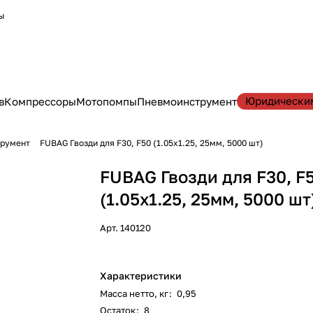
ы
Юридически
в
Компрессоры
Мотопомпы
Пневмоинструмент
трумент
FUBAG Гвозди для F30, F50 (1.05х1.25, 25мм, 5000 шт)
FUBAG Гвозди для F30, F
(1.05х1.25, 25мм, 5000 шт
Арт.
140120
Характеристики
Масса нетто, кг
:
0,95
Остаток
:
8