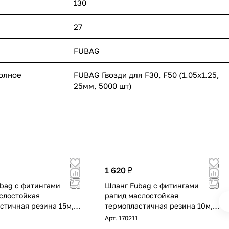
130
27
FUBAG
полное
FUBAG Гвозди для F30, F50 (1.05х1.25,
25мм, 5000 шт)
1 620 ₽
bag с фитингами
Шланг Fubag с фитингами
слостойкая
рапид маслостойкая
стичная резина 15м,
термопластичная резина 10м,
6х11 мм
диаметр 6х11 мм
Арт.
170211