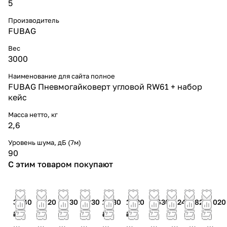
5
Производитель
FUBAG
Вес
3000
Наименование для сайта полное
FUBAG Пневмогайковерт угловой RW61 + набор
кейс
Масса нетто, кг
2,6
Уровень шума, дБ (7м)
90
С этим товаром покупают
3 140
1 820
2 430
2 030
2 530
1 520
2 630
3 240
1 820
2 020
₽
₽
₽
₽
₽
₽
₽
₽
₽
₽