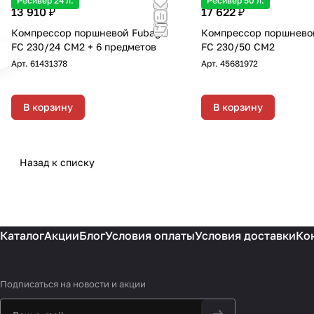
Ресивер 24 л.
Ресивер 50 л.
13 910 ₽
17 622 ₽
Компрессор поршневой Fubag
Компрессор поршнево
FC 230/24 CM2 + 6 предметов
FC 230/50 CM2
Арт.
61431378
Арт.
45681972
В корзину
В корзину
Назад к списку
Каталог
Акции
Блог
Условия оплаты
Условия доставки
Ко
Подписаться
на новости и акции