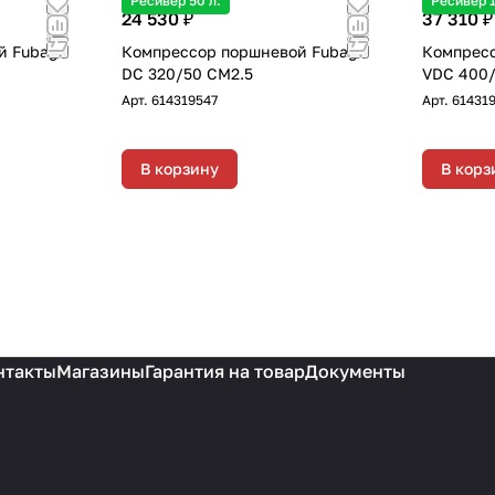
Ресивер 50 л.
Ресивер 1
24 530 ₽
37 310 ₽
й Fubag
Компрессор поршневой Fubag
Компресс
DC 320/50 CM2.5
VDC 400
Арт.
614319547
Арт.
61431
В корзину
В корз
нтакты
Магазины
Гарантия на товар
Документы