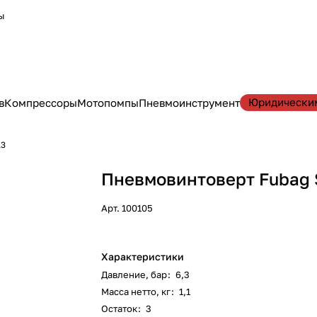
ы
Юридически
в
Компрессоры
Мотопомпы
Пневмоинструмент
13
Пневмовинтоверт Fubag 
Арт.
100105
Характеристики
Давление, бар
:
6,3
Масса нетто, кг
:
1,1
Остаток
:
3