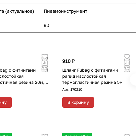
га (актуальное)
Пневмоинструмент
90
910 ₽
bag с фитингами
Шланг Fubag с фитингами
слостойкая
рапид маслостойкая
стичная резина 20м,
термопластичная резина 5м
10х15 мм
Арт.
170210
ину
В корзину