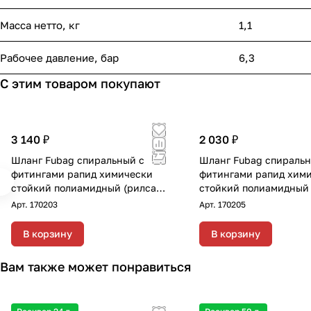
Масса нетто, кг
1,1
Рабочее давление, бар
6,3
С этим товаром покупают
3 140 ₽
2 030 ₽
Шланг Fubag спиральный с
Шланг Fubag спиральн
фитингами рапид химически
фитингами рапид хим
стойкий полиамидный (рилсан)
стойкий полиамидный 
15бар 6x8мм 20м
Арт.
170203
Арт.
170205
В корзину
В корзину
Вам также может понравиться