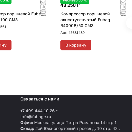
00 л.
Ресивер 50 л.
48 250 ₽
ор поршневой Fubag
Компрессор поршневой
/100 CM3
одноступенчатый Fubag
B4000B/50 CM3
9561
Арт.
45681489
ину
В корзину
Связаться с нами
+7 499 444 10 26
info@fubage.ru
Офис:
Москва, улица Петра Романова 14 стр 1
Склад:
2ой Южнопортовый проезд д. 10 стр. 43 ,