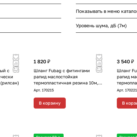
Показывать в меню катало
Уровень шума, дБ (7м)
1 820 ₽
3 540 ₽
ый с
Шланг Fubag с фитингами
Шланг Fu
ически
рапид маслостойкая
рапид ма
(рилсан)
термопластичная резина 10м,
термопла
диаметр 8х13 мм
диаметр 
Арт.
170215
Арт.
170221
В корзину
В корз