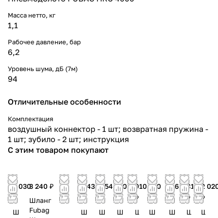
Масса нетто, кг
1,1
Рабочее давление, бар
6,2
Уровень шума, дБ (7м)
94
Отличительные особенности
Комплектация
воздушный коннектор - 1 шт; возвратная пружина -
1 шт; зубило - 2 шт; инструкция
С этим товаром покупают
2 030
3 240 ₽
2 430
3 540
2 030
910
910
2 630
810
2 02
₽
₽
₽
₽
₽
₽
₽
₽
₽
Шланг
Fubag
Ш
Ш
Ш
Ш
Ш
Ш
Ш
Ш
Ш