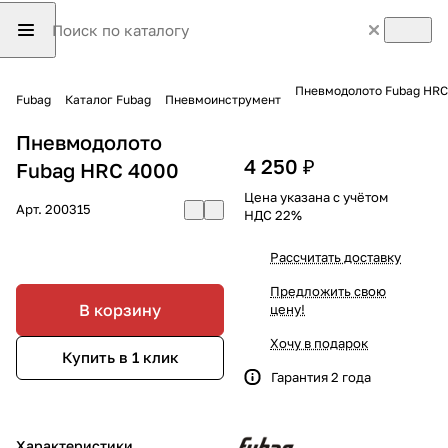
Пневмодолото Fubag HRС
Fubag
Каталог Fubag
Пневмоинструмент
Пневмодолото
4 250 ₽
Fubag HRС 4000
Цена указана с учётом
Арт.
200315
НДС 22%
Рассчитать доставку
Предложить свою
В корзину
цену!
Хочу в подарок
Купить в 1 клик
Гарантия 2 года
Характеристики