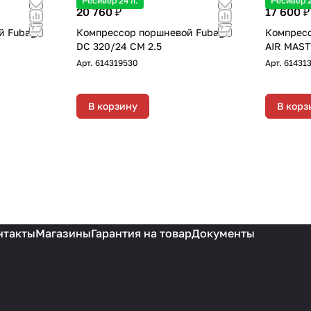
Ресивер 24 л.
Ресивер 2
20 760 ₽
17 600 ₽
й Fubag
Компрессор поршневой Fubag
Компресс
DC 320/24 CM 2.5
AIR MAST
Арт.
614319530
Арт.
61431
В корзину
В корз
нтакты
Магазины
Гарантия на товар
Документы