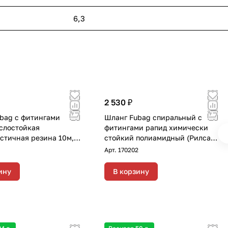
6,3
2 530 ₽
bag с фитингами
Шланг Fubag спиральный с
слостойкая
фитингами рапид химически
стичная резина 10м,
стойкий полиамидный (Рилсан)
6х11 мм
15бар 6x8мм 15м
Арт.
170202
ину
В корзину