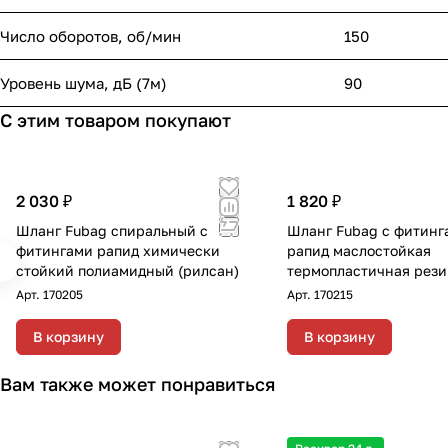
Число оборотов, об/мин
150
Уровень шума, дБ (7м)
90
С этим товаром покупают
2 030 ₽
1 820 ₽
Шланг Fubag спиральный с
Шланг Fubag с фитинг
фитингами рапид химически
рапид маслостойкая
стойкий полиамидный (рилсан)
термопластичная рези
диаметр 8х13 мм
Арт.
170205
Арт.
170215
В корзину
В корзину
Вам также может понравиться