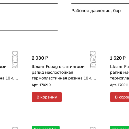
Рабочее давление, бар
2 030 ₽
1 620 ₽
ами
Шланг Fubag с фитингами
Шланг Fu
рапид маслостойкая
рапид ма
на 10м,
термопластичная резина 10м,
термопла
диаметр 10х15 мм
диаметр 
Арт.
170219
Арт.
170211
В корзину
В корз