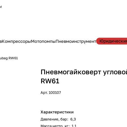
ы
Юридически
в
Компрессоры
Мотопомпы
Пневмоинструмент
Fubag RW61
Пневмогайковерт углово
RW61
Арт.
100107
Характеристики
Давление, бар
:
6,3
Масса нетто, кг
:
1,1