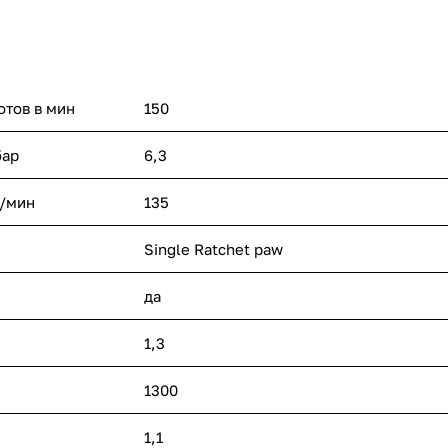
тов в мин
150
бар
6,3
л/мин
135
Single Ratchet paw
да
1,3
1300
1,1