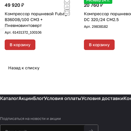
Ресивер 24 л.
49 920 ₽
20 760 ₽
Компрессор поршневой Fubag
Компрессор поршнево
B3600B/100 CM3 +
DC 320/24 CM2.5
Пневмовинтоверт
Арт.
29838182
Арт.
61431372_100106
В корзину
В корзину
Назад к списку
Каталог
Акции
Блог
Условия оплаты
Условия доставки
Ко
Подписаться
на новости и акции