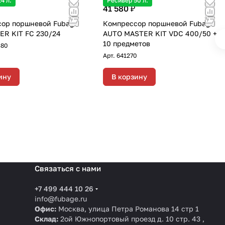
4 л.
Ресивер 50 л.
41 580 ₽
ор поршневой Fubag
Компрессор поршневой Fubag
ER KIT FC 230/24
AUTO MASTER KIT VDC 400/50 +
10 предметов
380
Арт.
641270
ину
В корзину
Связаться с нами
+7 499 444 10 26
info@fubage.ru
Офис:
Москва, улица Петра Романова 14 стр 1
Склад:
2ой Южнопортовый проезд д. 10 стр. 43 ,